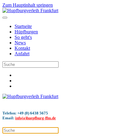
Zum Hauptinhalt springen
Startseite
Hüpfburgen
So geht's
News
Kontakt
Anfahrt
Telefon: +49 (0) 6438 5675
Email:
info(a)huepfburg-ffm.de