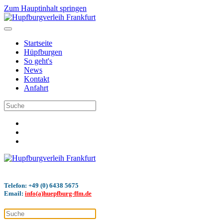
Zum Hauptinhalt springen
Startseite
Hüpfburgen
So geht's
News
Kontakt
Anfahrt
Telefon: +49 (0) 6438 5675
Email:
info(a)huepfburg-ffm.de