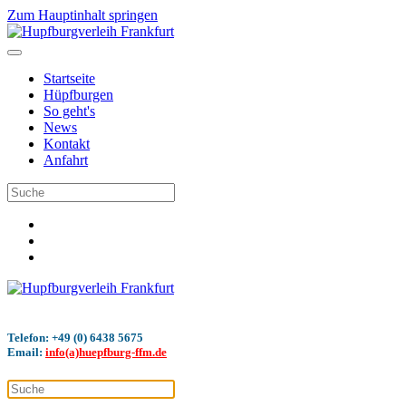
Zum Hauptinhalt springen
Startseite
Hüpfburgen
So geht's
News
Kontakt
Anfahrt
Telefon: +49 (0) 6438 5675
Email:
info(a)huepfburg-ffm.de